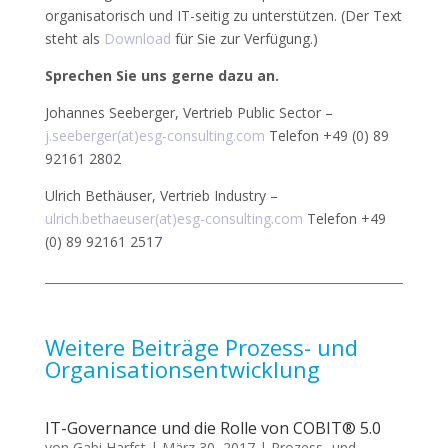
organisatorisch und IT-seitig zu unterstützen. (Der Text
steht als
Download
für Sie zur Verfügung.)
Sprechen Sie uns gerne dazu an.
Johannes Seeberger, Vertrieb Public Sector –
j.seeberger(at)esg-consulting.com
Telefon +49 (0) 89
92161 2802
Ulrich Bethäuser, Vertrieb Industry –
ulrich.bethaeuser(at)esg-consulting.com
Telefon +49
(0) 89 92161 2517
Weitere Beiträge Prozess- und
Organisationsentwicklung
IT-Governance und die Rolle von COBIT® 5.0
von
Gabi Harfst
|
März 30, 2017
|
Prozess- und